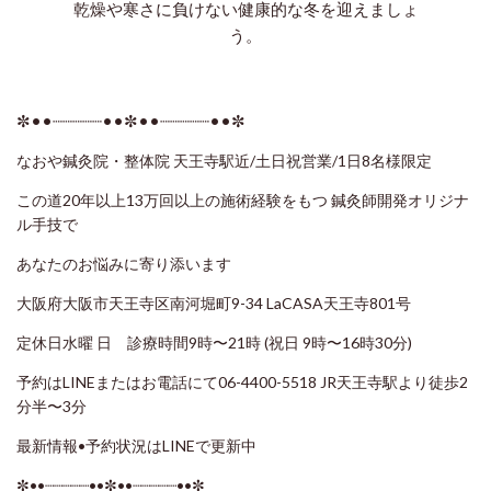
乾燥や寒さに負けない健康的な冬を迎えましょ
う。
✼••┈┈┈┈┈••✼••┈┈┈┈┈••✼
なおや鍼灸院・整体院 天王寺駅近/土日祝営業/1日8名様限定
この道20年以上13万回以上の施術経験をもつ 鍼灸師開発オリジナ
ル手技で
あなたのお悩みに寄り添います
大阪府大阪市天王寺区南河堀町9-34 LaCASA天王寺801号
定休日水曜 日 診療時間9時〜21時 (祝日 9時〜16時30分)
予約はLINEまたはお電話にて06-4400-5518 JR天王寺駅より徒歩2
分半〜3分
最新情報•予約状況はLINEで更新中
✼••┈┈┈┈┈••✼••┈┈┈┈┈••✼