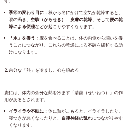
す。
季節の変わり目に
：秋から冬にかけて空気が乾燥すると、
喉の渇き、
空咳（からせき）
、
皮膚の乾燥
、そして
便の乾
燥による便秘
などが起こりやすくなります。
「水」を養う
：麦を食べることは、体の内側から潤いを養
うことにつながり、これらの乾燥による不調を緩和する助
けになります。
2. 余分な「熱」を冷まし、心を鎮める
麦には、体内の余分な熱を冷ます「清熱（せいねつ）」の作
用があるとされます。
イライラや不眠に
：体に熱がこもると、イライラしたり、
寝つきが悪くなったりと、
自律神経の乱れ
につながりやす
くなります。