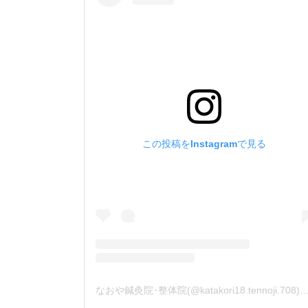
この投稿をInstagramで見る
なおや鍼灸院･整体院(@katakori18.tennoji.708)が