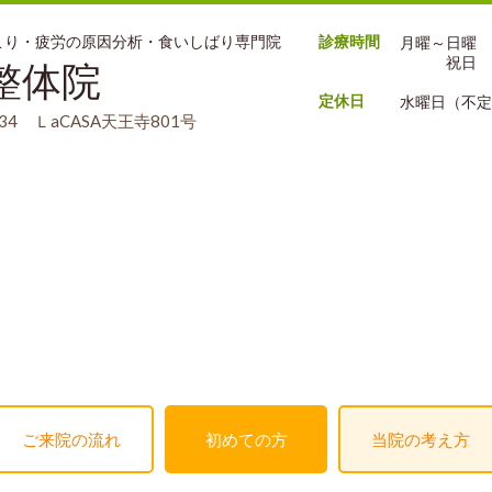
肩こり・疲労の原因分析・食いしばり専門院
診療時間
月曜～日曜 9:
祝日 9:0
整体院
定休日
水曜日（不定
4 ＬaCASA天王寺801号
ご来院の流れ
初めての方
当院の考え方