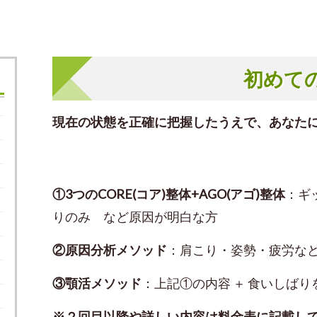
初めて
現在の状態を正確に把握したうえで、あなた
①3つのCORE(コア)整体+AGO(アゴ)整体
：ギ
りのみ など原因が明白な方
②原因分析メソッド
：肩こり・姿勢・疲労な
③顎活メソッド
：上記①の内容 ＋ 食いしばり
※２回目以降や詳しい内容は料金表に記載し