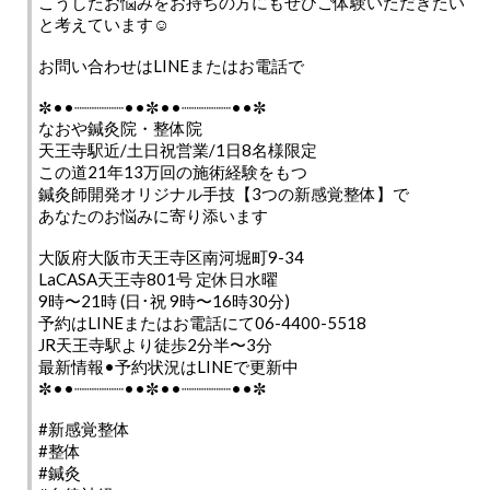
こうしたお悩みをお持ちの方にもぜひご体験いただきたい
と考えています☺️
お問い合わせはLINEまたはお電話で
✼••┈┈┈┈┈••✼••┈┈┈┈┈••✼
なおや鍼灸院・整体院
天王寺駅近/土日祝営業/1日8名様限定
この道21年13万回の施術経験をもつ
鍼灸師開発オリジナル手技【3つの新感覚整体】で
あなたのお悩みに寄り添います
大阪府大阪市天王寺区南河堀町9-34
LaCASA天王寺801号 定休日水曜
9時〜21時 (日･祝 9時〜16時30分)
予約はLINEまたはお電話にて06-4400-5518
JR天王寺駅より徒歩2分半〜3分
最新情報•予約状況はLINEで更新中
✼••┈┈┈┈┈••✼••┈┈┈┈┈••✼
#新感覚整体
#整体
#鍼灸