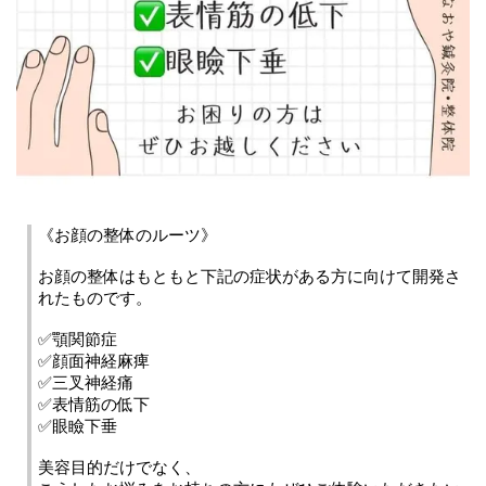
《お顔の整体のルーツ》
お顔の整体はもともと下記の症状がある方に向けて開発さ
れたものです。
✅顎関節症
✅顔面神経麻痺
✅三叉神経痛
✅表情筋の低下
✅眼瞼下垂
美容目的だけでなく、