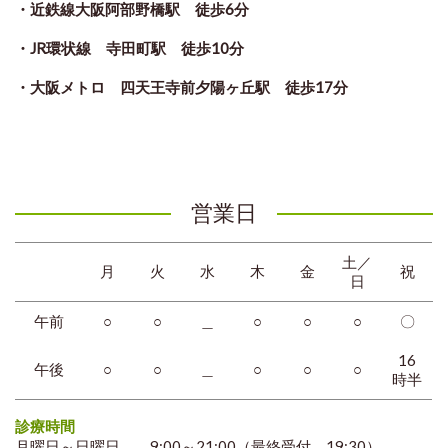
・近鉄線大阪阿部野橋駅 徒歩6分
・JR環状線 寺田町駅 徒歩10分
・大阪メトロ
四天王寺前夕陽ヶ丘駅 徒歩17分
営業日
土／
月
火
水
木
金
祝
日
午前
○
○
＿
○
○
○
〇
16
午後
○
○
＿
○
○
○
時半
診療時間
月曜日～日曜日
9:00～21:00（最終受付 19:30）