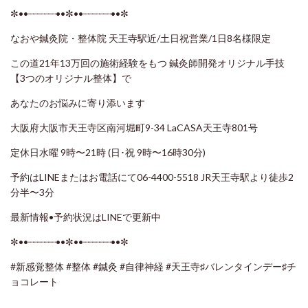
✼••┈┈┈┈┈••✼••┈┈┈┈┈••✼
なおや鍼灸院・整体院 天王寺駅近/土日祝営業/1日8名様限定
この道21年13万回の施術経験をもつ 鍼灸師開発オリジナル手技
【3つのオリジナル整体】で
あなたのお悩みに寄り添います
大阪府大阪市天王寺区南河堀町9-34 LaCASA天王寺801号
定休日水曜 9時〜21時 (日･祝 9時〜16時30分)
予約はLINEまたはお電話にて06-4400-5518 JR天王寺駅より徒歩2
分半〜3分
最新情報•予約状況はLINEで更新中
✼••┈┈┈┈┈••✼••┈┈┈┈┈••✼
#新感覚整体
#整体
#鍼灸
#自律神経
#天王寺♯バレンタインデー♯チ
ョコレート