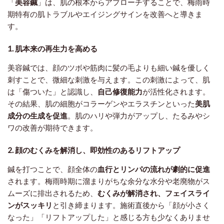
「
美容鍼
」は、肌の根本からアプローチすることで、梅雨時
期特有の肌トラブルやエイジングサインを改善へと導きま
す。
1. 肌本来の再生力を高める
美容鍼では、顔のツボや筋肉に髪の毛よりも細い鍼を優しく
刺すことで、微細な刺激を与えます。この刺激によって、肌
は「傷ついた」と認識し、
自己修復能力
が活性化されます。
その結果、肌の細胞がコラーゲンやエラスチンといった
美肌
成分の生成を促進
。肌のハリや弾力がアップし、たるみやシ
ワの改善が期待できます。
2. 顔のむくみを解消し、即効性のあるリフトアップ
鍼を打つことで、顔全体の
血行とリンパの流れが劇的に促進
されます。梅雨時期に溜まりがちな余分な水分や老廃物がス
ムーズに排出されるため、
むくみが解消され、フェイスライ
ンがスッキリ
と引き締まります。施術直後から「顔が小さく
なった」「リフトアップした」と感じる方も少なくありませ