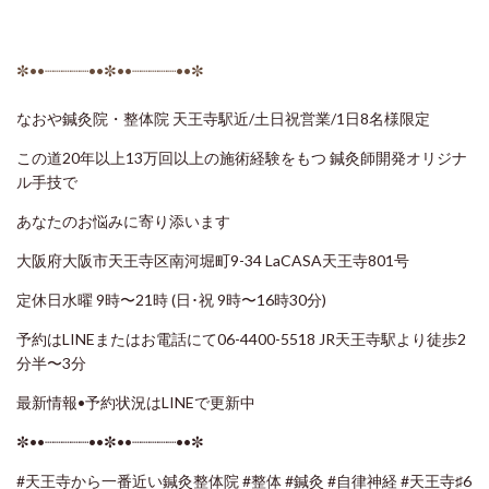
✼••┈┈┈┈┈••✼••┈┈┈┈┈••✼
なおや鍼灸院・整体院 天王寺駅近/土日祝営業/1日8名様限定
この道20年以上13万回以上の施術経験をもつ 鍼灸師開発オリジナ
ル手技で
あなたのお悩みに寄り添います
大阪府大阪市天王寺区南河堀町9-34 LaCASA天王寺801号
定休日水曜 9時〜21時 (日･祝 9時〜16時30分)
予約はLINEまたはお電話にて06-4400-5518 JR天王寺駅より徒歩2
分半〜3分
最新情報•予約状況はLINEで更新中
✼••┈┈┈┈┈••✼••┈┈┈┈┈••✼
#天王寺から一番近い鍼灸整体院
#整体
#鍼灸
#自律神経
#天王寺♯6