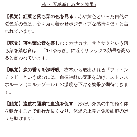
♪使う五感楽しみ方と効果♪
【視覚】
紅葉と落ち葉の色を見る
：赤や黄色といった自然の
暖色系の色は、心を落ち着かせポジティブな感情を促すと言
われています。
【聴覚】
落ち葉の音を楽しむ
：カサカサ、サクサクという落
ち葉を踏む音は、「1/fゆらぎ」に近くリラックス効果を高め
ると言われています。
【嗅覚】
森の香りを深呼吸
：樹木から放出される「フィトン
チッド」という成分には、自律神経の安定を助け、ストレス
ホルモン（コルチゾール）の濃度を下げる効果が期待できま
す。
【触覚】
適度な運動で血流を促す
：冷たい外気の中で軽く体
を動かすことで血行が良くなり、体温の上昇と免疫細胞の巡
りを助けます。