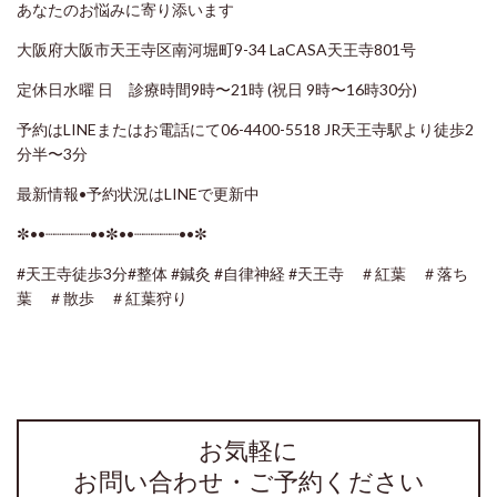
あなたのお悩みに寄り添います
大阪府大阪市天王寺区南河堀町9-34 LaCASA天王寺801号
定休日水曜 日 診療時間9時〜21時 (祝日 9時〜16時30分)
予約はLINEまたはお電話にて06-4400-5518 JR天王寺駅より徒歩2
分半〜3分
最新情報•予約状況はLINEで更新中
✼••┈┈┈┈┈••✼••┈┈┈┈┈••✼
#天王寺徒歩3分
#整体
#鍼灸
#自律神経
#天王寺 ＃紅葉 ＃落ち
葉 ＃散歩 ＃紅葉狩り
お気軽に
お問い合わせ・ご予約ください