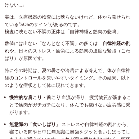
けない…」
実は、医療機器の検査には映らないけれど、体から発せられ
ている“SOSのサイン”があるのです。
検査に映らない不調の正体は「自律神経と筋肉の悲鳴」
数値には出ない「なんとなく不調」の多くは、
自律神経の乱
れ
や、日々のストレス・疲労による筋肉の過度な緊張（こわ
ばり）が原因です。
特に今の時期は、夏の暑さや冷房による冷えで、体が自律神
経のコントロールを失いやすいタイミング。その結果、以下
のような症状として体に現れてきます。
慢性的な肩こり・首こり
血流が滞り、疲労物質が溜まるこ
とで筋肉がガチガチになり、休んでも抜けない疲労感に繋
がります。
無意識の「食いしばり」
ストレスや自律神経の乱れから、
寝ている間や日中に無意識に奥歯をグッと食いしばってし
まう方が増えています。これが顎の疲れだけでなく、頭痛