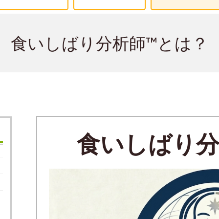
食いしばり分析師™とは？
食いしばり