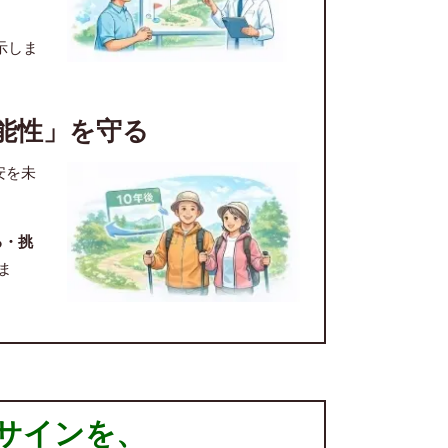
示しま
可能性」を守る
安を未
る・挑
ま
サインを、