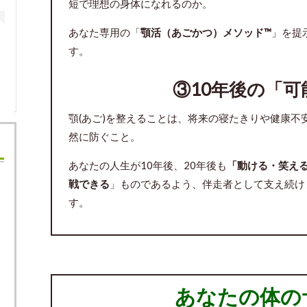
短で理想の身体になれるのか。
あなた専用の「
顎活（あごかつ）メソッド™
」を提
す。
③10年後の「
シェアした投稿
顎(あご)を整えることは、将来の寝たきりや健康不
然に防ぐこと。
あなたの人生が10年後、20年後も
「動ける・笑え
戦できる
」ものであるよう、伴走者として支え続け
す。
あなたの体の