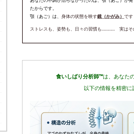
たからです。
顎（あご）は、
身体の状態を映す
鏡（かがみ）
です
ストレスも、姿勢も、日々の習慣も………… 実は
食いしばり分析師™
は、あなたの
以下の情報を精密に