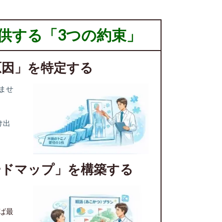
供する「3つの約束」
原因」を特定する
ませ
け出
ードマップ」を構築する
ば最