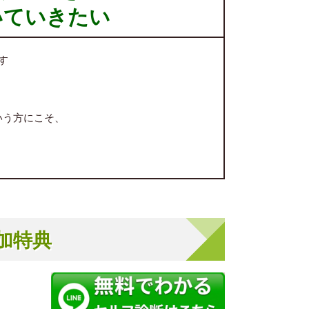
いていきたい
す
いう方にこそ、
加特典
中