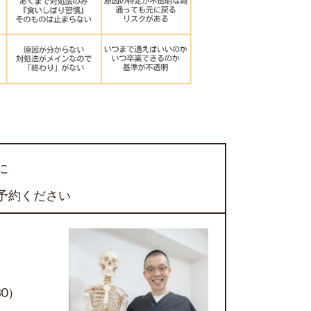
に
予約ください
30）