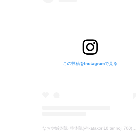
この投稿をInstagramで見る
なおや鍼灸院･整体院(@katakori18.tennoji.708)が