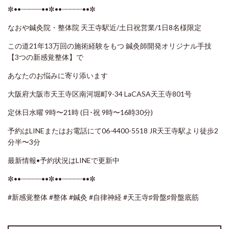
✼••┈┈┈┈┈••✼••┈┈┈┈┈••✼
なおや鍼灸院・整体院 天王寺駅近/土日祝営業/1日8名様限定
この道21年13万回の施術経験をもつ 鍼灸師開発オリジナル手技
【3つの新感覚整体】で
あなたのお悩みに寄り添います
大阪府大阪市天王寺区南河堀町9-34 LaCASA天王寺801号
定休日水曜 9時〜21時 (日･祝 9時〜16時30分)
予約はLINEまたはお電話にて06-4400-5518 JR天王寺駅より徒歩2
分半〜3分
最新情報•予約状況はLINEで更新中
✼••┈┈┈┈┈••✼••┈┈┈┈┈••✼
#新感覚整体
#整体
#鍼灸
#自律神経
#天王寺♯骨盤♯骨盤底筋