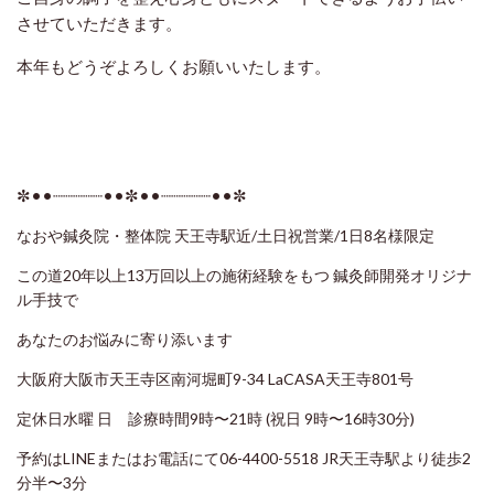
させていただきます。
本年もどうぞよろしくお願いいたします。
✼••┈┈┈┈┈••✼••┈┈┈┈┈••✼
なおや鍼灸院・整体院 天王寺駅近/土日祝営業/1日8名様限定
この道20年以上13万回以上の施術経験をもつ 鍼灸師開発オリジナ
ル手技で
あなたのお悩みに寄り添います
大阪府大阪市天王寺区南河堀町9-34 LaCASA天王寺801号
定休日水曜 日 診療時間9時〜21時 (祝日 9時〜16時30分)
予約はLINEまたはお電話にて06-4400-5518 JR天王寺駅より徒歩2
分半〜3分